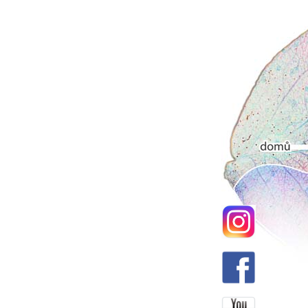
Hlavní men
Domů