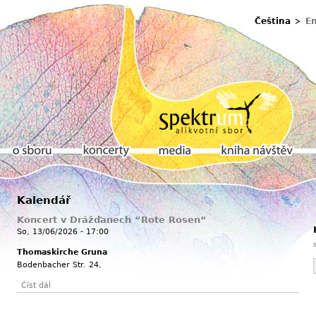
Čeština
En
u
Kalendář
O sboru
Koncerty
Media
Kniha návštěv
Koncert v Drážďanech “Rote Rosen“
So, 13/06/2026 - 17:00
Thomaskirche Gruna
Bodenbacher Str. 24,
Číst dál