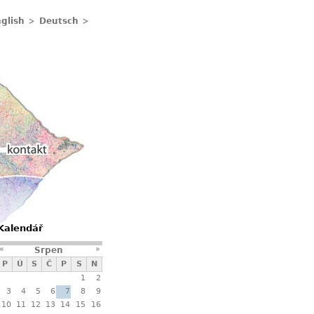
glish
Deutsch
Kontakty
Kalendář
«
»
Srpen
P
Ú
S
Č
P
S
N
1
2
3
4
5
6
7
8
9
10
11
12
13
14
15
16